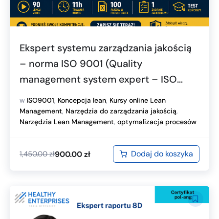
Ekspert systemu zarządzania jakością
– norma ISO 9001 (Quality
management system expert – ISO
9001 standard)
w
ISO9001
,
Koncepcja lean
,
Kursy online Lean
Management
,
Narzędzia do zarządzania jakością
,
Narzędzia Lean Management
,
optymalizacja procesów
Dodaj do koszyka
900.00
zł
1,450.00
zł