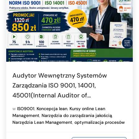
Audytor Wewnętrzny Systemów
Zarządzania ISO 9001, 14001,
45001(Internal Auditor of
Management Systems ISO 9001, 14001,
w
ISO9001
,
Koncepcja lean
,
Kursy online Lean
45001)
Management
,
Narzędzia do zarządzania jakością
,
Narzędzia Lean Management
,
optymalizacja procesów