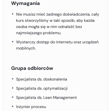
Zabezpieczanie zapasów:
Posiadanie rezerw na
Wymagania
wypadek nieprzewidzianych zdarzeń, takich jak
opóźnienia w dostawach czy nagły wzrost popytu.
Nie musisz mieć żadnego doświadczenia, cały
Zarządzanie cyklem życia produktu:
kurs stworzyliśmy w taki sposób, aby każda
Monitorowanie zmian w popycie w różnych fazach
osoba mogła się w nim odnaleźć bez
cyklu życia produktu (wprowadzenie, wzrost,
najmniejszego problemu.
dojrzałość, spadek).
Wystarczy dostęp do internetu oraz urządzeń
6.
Kontrola kosztów
mobilnych.
Koszty magazynowania:
Koszty związane z
przechowywaniem towarów, takie jak opłaty za
Grupa odbiorców
wynajem przestrzeni magazynowej, ubezpieczenie, a
także koszty pracownicze.
Specjalista ds. doskonalenia
Koszty zamówienia:
Koszty związane z
Specjalista ds. optymalizacji
zamawianiem towarów, w tym koszty transportu i
administracyjne.
Specjalista ds. Lean Management
Inżynier procesu