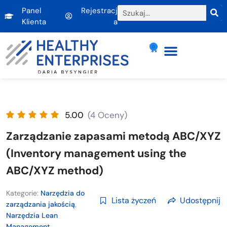
Panel
Rejestracj
Klienta
a
0
5.00
(4 Oceny)
Zarządzanie zapasami metodą ABC/XYZ
(Inventory management using the
ABC/XYZ method)
Kategorie:
Narzędzia do
Lista życzeń
Udostępnij
zarządzania jakością
,
Narzędzia Lean
Management
,