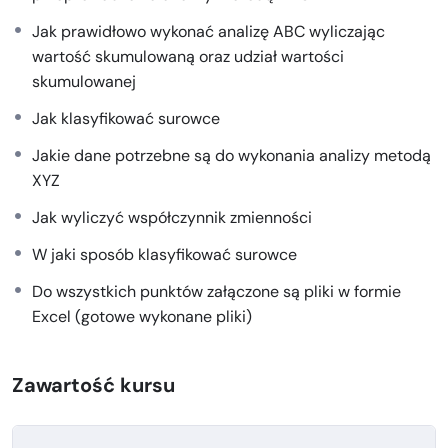
Planowanie produkcji:
Określanie, ile i kiedy
Jak prawidłowo wykonać analizę ABC wyliczając
powinny być produkowane określone produkty, aby
wartość skumulowaną oraz udział wartości
zaspokoić przewidywany popyt.
skumulowanej
2.
Kontrola zapasów
Jak klasyfikować surowce
Monitorowanie poziomu zapasów:
Regularne
Jakie dane potrzebne są do wykonania analizy metodą
sprawdzanie ilości dostępnych zapasów, aby unikać
XYZ
nadmiaru lub niedoboru.
Jak wyliczyć współczynnik zmienności
Analiza ABC:
Metoda klasyfikacji zapasów na
podstawie ich wartości i wpływu na ogólną
W jaki sposób klasyfikować surowce
działalność przedsiębiorstwa. Produkty są dzielone
Do wszystkich punktów załączone są pliki w formie
na trzy kategorie:
Excel (gotowe wykonane pliki)
A:
Najbardziej wartościowe produkty, które
przynoszą największe zyski.
B:
Produkty średniej wartości.
Zawartość kursu
C:
Produkty o najmniejszej wartości.
Analiza metodą XYZ, podobnie jak analiza ABC, jest
techniką klasyfikacji zapasów używaną do lepszego