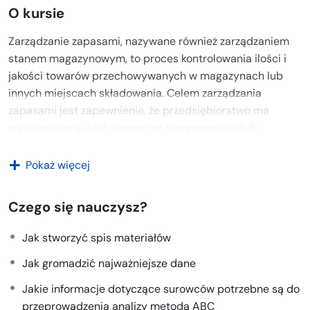
O kursie
Zarządzanie zapasami, nazywane również zarządzaniem
stanem magazynowym, to proces kontrolowania ilości i
jakości towarów przechowywanych w magazynach lub
innych miejscach składowania. Celem zarządzania
zapasami jest zapewnienie, że przedsiębiorstwo ma
wystarczającą ilość surowców, komponentów lub
produktów gotowych do zaspokojenia popytu,
jednocześnie minimalizując koszty związane z
Pokaż więcej
magazynowaniem i utrzymaniem zapasów.
Czego się nauczysz?
Kluczowe aspekty zarządzania zapasami:
1.
Planowanie zapasów
Jak stworzyć spis materiałów
Jak gromadzić najważniejsze dane
Prognozowanie popytu:
Ocena przyszłego
zapotrzebowania na produkty lub surowce, co
Jakie informacje dotyczące surowców potrzebne są do
pozwala na lepsze planowanie zapasów.
przeprowadzenia analizy metodą ABC