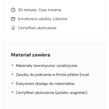
potrzebne, co minimalizuje koszty magazynowania.
Economic Order Quantity (EOQ):
Model, który
30
minuty
Czas trwania
określa optymalną ilość zamówienia, aby
zminimalizować koszty zamówienia i
Enrollment validity: Lifetime
magazynowania.
Certyfikat ukończenia
4.
Systemy zarządzania
zapasami
Systemy ERP (Enterprise Resource Planning):
Materiał zawiera
Zintegrowane systemy informatyczne, które
pomagają w zarządzaniu zasobami, w tym zapasami,
Materiały teoretyczne i praktyczne
w sposób efektywny.
Zasoby do pobrania w firmie plików Excel
Systemy WMS (Warehouse Management
System):
Oprogramowanie dedykowane
Dożywotni dostęp do materiałów
zarządzaniu operacjami magazynowymi.
Certyfikat ukończenia (polsko-angielski)
5.
Zarządzanie ryzykiem