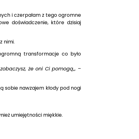
nnych i czerpałam z tego ogromne
e doświadczenie, które dzisiaj
 nimi.
m ogromną transformacje co było
a zobaczysz, że oni Ci pomogą
„. –
dają sobie nawzajem kłody pod nogi
nież umiejętności miękkie.