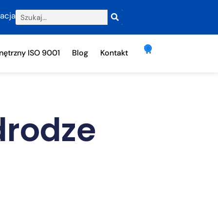
racja
0
ętrzny ISO 9001
Blog
Kontakt
drodze