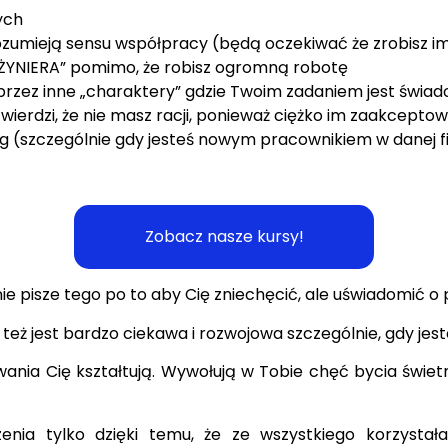
ych
rozumieją sensu współpracy (będą oczekiwać że zrobisz i
INŻYNIERA” pomimo, że robisz ogromną robotę
i przez inne „charaktery” gdzie Twoim zadaniem jest świ
twierdzi, że nie masz racji, ponieważ ciężko im zaakcepto
óg (szczególnie gdy jesteś nowym pracownikiem w danej f
Zobacz nasze kursy!
ie pisze tego po to aby Cię zniechęcić, ale uświadomić 
a też jest bardzo ciekawa i rozwojowa szczególnie, gdy je
ania Cię kształtują. Wywołują w Tobie chęć bycia świet
nia tylko dzięki temu, że ze wszystkiego korzysta