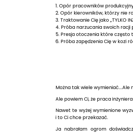
1. Opór pracowników produkcyjn
2. Opór kierowników, którzy nie 
3. Traktowanie Cię jako „TYLKO 
4. Próba narzucania swoich racj
5. Presja otoczenia które często 
6. Próba zapędzenia Cię w kozi r
Można tak wiele wymieniać….Ale n
Ale powiem Ci, że praca inżynier
Nawet te wyżej wymienione wyzw
i to Ci chce przekazać.
Ja nabrałam ogrom doświadcze