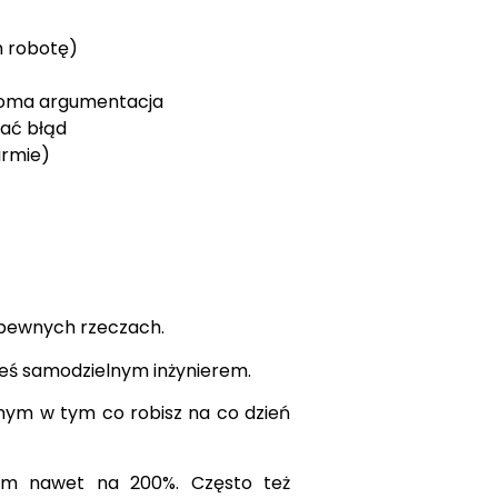
m robotę)
adoma argumentacja
wać błąd
irmie)
o pewnych rzeczach.
steś samodzielnym inżynierem.
nym w tym co robisz na co dzień
łam nawet na 200%. Często też