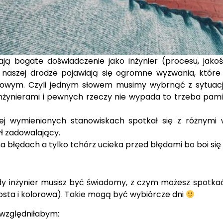
ą bogate doświadczenie jako inżynier (procesu, jakośc
a naszej drodze pojawiają się ogromne wyzwania, któ
wym. Czyli jednym słowem musimy wybrnąć z sytuacji z
nżynierami i pewnych rzeczy nie wypada to trzeba pamię
ej wymienionych stanowiskach spotkał się z różnymi
ył zadowalający.
a błędach a tylko tchórz ucieka przed błędami bo boi się o
łody inżynier musisz być świadomy, z czym możesz spotka
osta i kolorowa). Takie mogą być wybiórcze dni
względniłabym: