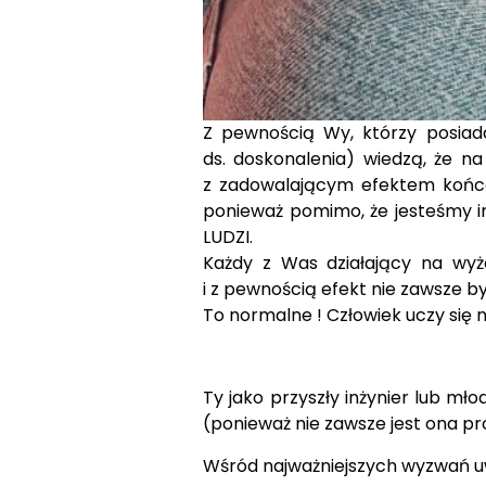
Z pewnością Wy, którzy posiadaj
ds. doskonalenia) wiedzą, że n
z zadowalającym efektem końco
ponieważ pomimo, że jesteśmy i
LUDZI.
Każdy z Was działający na wyż
i z pewnością efekt nie zawsze b
To normalne ! Człowiek uczy się n
Ty jako przyszły inżynier lub m
(ponieważ nie zawsze jest ona pr
Wśród najważniejszych wyzwań u