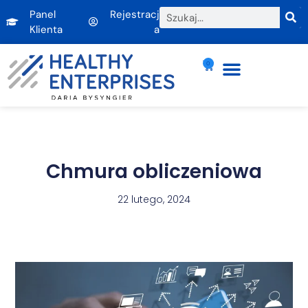
Panel
Rejestracj
Klienta
a
0
Chmura obliczeniowa
22 lutego, 2024