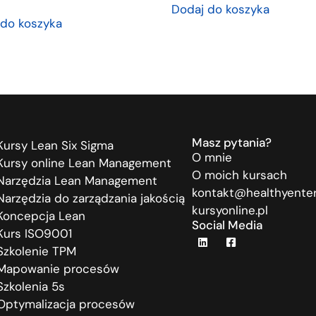
Dodaj do koszyka
 do koszyka
Masz pytania?
Kursy Lean Six Sigma
O mnie
Kursy online Lean Management
O moich kursach
Narzędzia Lean Management
kontakt@healthyenter
Narzędzia do zarządzania jakością
kursyonline.pl
Koncepcja Lean
Social Media
Kurs ISO9001
Szkolenie TPM
Mapowanie procesów
Szkolenia 5s
Optymalizacja procesów