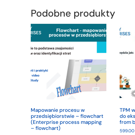
Podobne produkty
Mapowanie procesu w
TPM w
przedsiębiorstwie – flowchart
do eks
(Enterprise process mapping
from b
– flowchart)
599.0