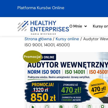
Platforma Kursów Online
O Mnie
Kursy on
Strona główna
/
Kursy online
/ Audytor Wew
ISO 9001, 14001, 45001)
Promocja!