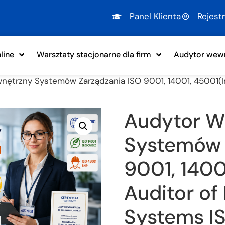
Panel Klienta
Rejest
line
Warsztaty stacjonarne dla firm
Audytor wewn
nętrzny Systemów Zarządzania ISO 9001, 14001, 45001(
Audytor W
Systemów 
9001, 1400
Auditor o
Systems IS