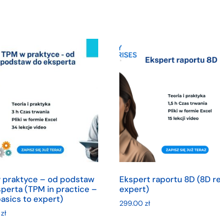
 praktyce – od podstaw
Ekspert raportu 8D (8D r
perta (TPM in practice –
expert)
asics to expert)
299.00
zł
0
zł