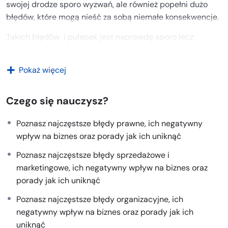
swojej drodze sporo wyzwań, ale również popełni dużo
błędów, które mogą nieść za sobą niemałe konsekwencje.
Takich błędów i pułapek jest naprawdę sporo lecz
wybrałam 30 najważniejszych błędów młodego
przedsiębiorcy.
Pokaż więcej
Do podstawowych należą:
Czego się nauczysz?
błędy prawne
błędy organizacyjne
Poznasz najczęstsze błędy prawne, ich negatywny
błędy związane ze sprzedażą i marketingiem
wpływ na biznes oraz porady jak ich uniknąć
błędy w budowaniu relacji biznesowych
Poznasz najczęstsze błędy sprzedażowe i
marketingowe, ich negatywny wpływ na biznes oraz
W kursie otrzymasz potężną dawkę wiedzy odnośnie
porady jak ich uniknąć
błędów danej kategorii, ich negatywnego wpływu na
biznes, porady jak ich uniknąć i jak zastosowanie lub
Poznasz najczęstsze błędy organizacyjne, ich
wdrożenie zmian wpłynie na Twój biznes
negatywny wpływ na biznes oraz porady jak ich
uniknąć