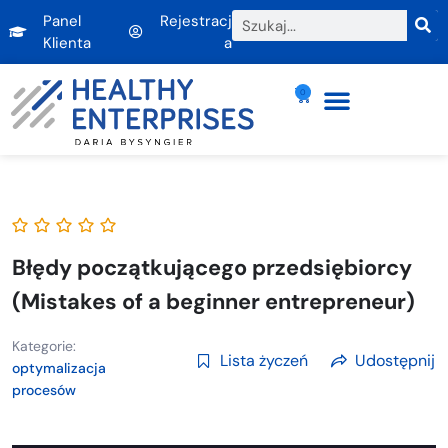
Panel
Rejestracj
Klienta
a
0
Błędy początkującego przedsiębiorcy
(Mistakes of a beginner entrepreneur)
Kategorie:
Lista życzeń
Udostępnij
optymalizacja
procesów